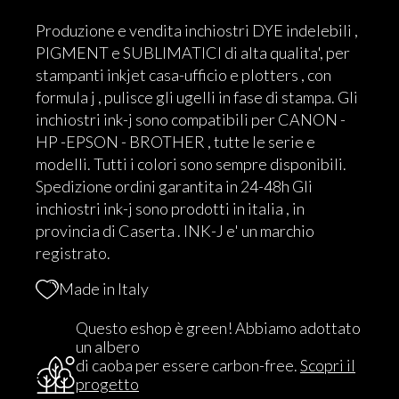
Produzione e vendita inchiostri DYE indelebili ,
PIGMENT e SUBLIMATICI di alta qualita', per
stampanti inkjet casa-ufficio e plotters , con
formula j , pulisce gli ugelli in fase di stampa. Gli
inchiostri ink-j sono compatibili per CANON -
HP -EPSON - BROTHER , tutte le serie e
modelli. Tutti i colori sono sempre disponibili.
Spedizione ordini garantita in 24-48h Gli
inchiostri ink-j sono prodotti in italia , in
provincia di Caserta . INK-J e' un marchio
registrato.
Made in Italy
Questo eshop è green! Abbiamo adottato
un albero
di caoba per essere carbon-free.
Scopri il
progetto