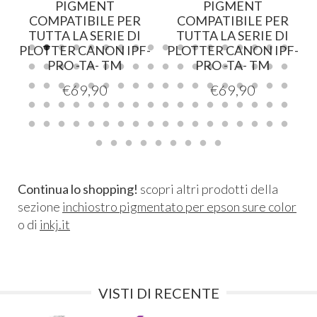
PIGMENT
PIGMENT
COMPATIBILE PER
COMPATIBILE PER
TUTTA LA SERIE DI
TUTTA LA SERIE DI
-
PLOTTER CANON IPF-
PLOTTER CANON IPF-
PRO -TA- TM
PRO -TA- TM
€
69,90
€
69,90
Continua lo shopping!
scopri altri prodotti della
sezione
inchiostro pigmentato per epson sure color
o di
inkj.it
VISTI DI RECENTE