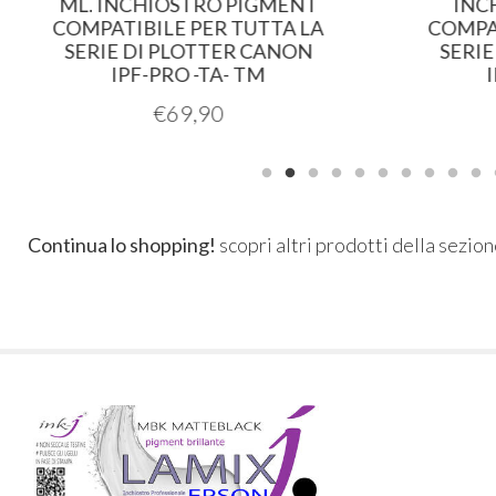
ML. INCHIOSTRO PIGMENT
INCH
COMPATIBILE PER TUTTA LA
COMPAT
SERIE DI PLOTTER CANON
SERIE
IPF-PRO -TA- TM
I
€
69,90
Continua lo shopping!
scopri altri prodotti della sezio