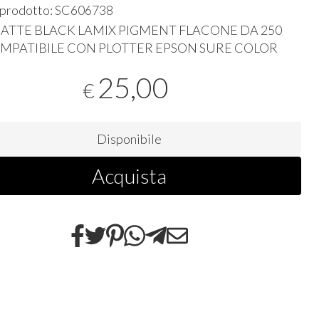
 prodotto: SC606738
ATTE
BLACK
LAMIX
PIGMENT
FLACONE
DA 250
MPATIBILE
CON
PLOTTER
EPSON
SURE
COLOR
25,00
€
Disponibile
Acquista