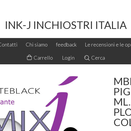
INK-J INCHIOSTRI ITALIA
Contatti
Chi siamo
feedback
Le recensioni e le opi
Carrello
Login
Cerca
MB
PI
ML
PL
CO