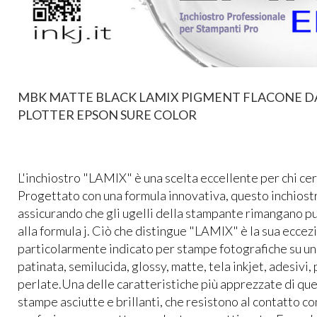
MBK MATTE BLACK LAMIX PIGMENT FLACONE DA
PLOTTER EPSON SURE COLOR
L'inchiostro "LAMIX" è una scelta eccellente per chi cerc
Progettato con una formula innovativa, questo inchiostr
assicurando che gli ugelli della stampante rimangano pu
alla formula j. Ciò che distingue "LAMIX" è la sua ecce
particolarmente indicato per stampe fotografiche su una 
patinata, semilucida, glossy, matte, tela inkjet, adesivi,
perlate.Una delle caratteristiche più apprezzate di que
stampe asciutte e brillanti, che resistono al contatto co