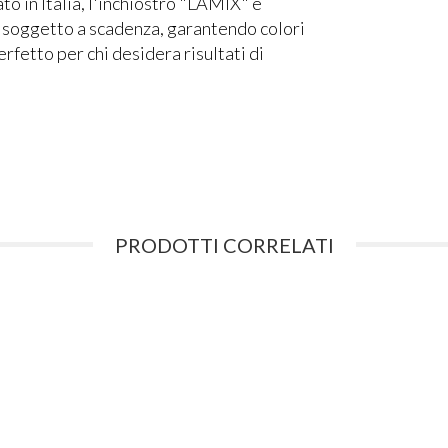
o in Italia, l'inchiostro "LAMIX" è
è soggetto a scadenza, garantendo colori
erfetto per chi desidera risultati di
PRODOTTI CORRELATI