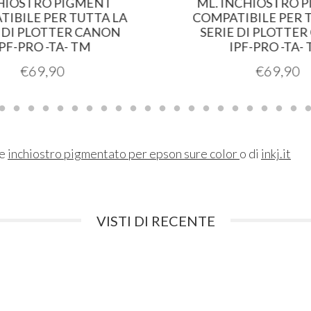
IOSTRO PIGMENT
ML. INCHIOSTRO P
IBILE PER TUTTA LA
COMPATIBILE PER T
 DI PLOTTER CANON
SERIE DI PLOTTER
PF-PRO -TA- TM
IPF-PRO -TA- 
€
69,90
€
69,90
ne
inchiostro pigmentato per epson sure color
o di
inkj.it
VISTI DI RECENTE