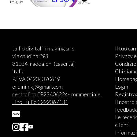
tullio digital immaging srls
Il tuo car
via caudina 293
Privacy 
81024 maddaloni (caserta)
Condizion
italia
Chi siam
P. IVA 04234370619
Homepa
ordiniinkj@gmail.com
Login
centralino 0823406224- commerciale
Registra
Lino Tullio 3292367131
Il nostro
feedback
Le recens
clienti
Informazi