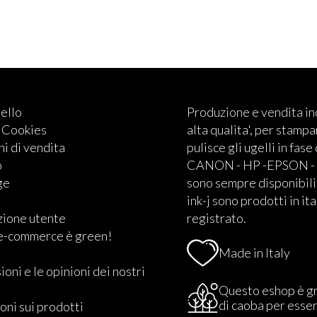
rello
Produzione e vendita i
e Cookies
alta qualita', per stampan
i di vendita
pulisce gli ugelli in fase
o
CANON - HP -EPSON - BRO
ge
sono sempre disponibili.
ink-j sono prodotti in ita
zione utente
registrato.
 e-commerce è green!
Made in Italy
ioni e le opinioni dei nostri
Questo eshop è g
di caoba per esse
oni sui prodotti