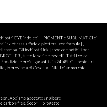
nchiostri DYE indelebili , PIGMENT e SUBLIMATICI di
ti inkjet casa-ufficio e plotters , con formula j ,
 di stampa. Gli inchiostri ink-j sono compatibili per
THER , tutte le serie e modelli. Tutti i colori
 Spedizione ordini garantita in 24-48h Gli inchiostri
lia , in provincia di Caserta . INK-J e' un marchio
reen! Abbiamo adottato un albero
re carbon-free.
Scopri il progetto