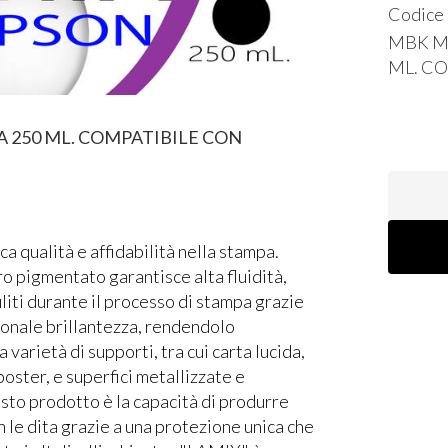
Codice
MBK
M
ML.
CO
 250 ML. COMPATIBILE CON
a qualità e affidabilità nella stampa.
o pigmentato garantisce alta fluidità,
liti durante il processo di stampa grazie
zionale brillantezza, rendendolo
varietà di supporti, tra cui carta lucida,
 poster, e superfici metallizzate e
sto prodotto è la capacità di produrre
n le dita grazie a una protezione unica che