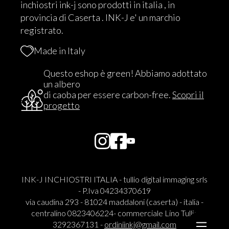
inchiostri ink-j sono prodotti in italia , in
provincia di Caserta . INK-J e' un marchio
registrato.
Made in Italy
Questo eshop è green! Abbiamo adottato
un albero
di caoba per essere carbon-free.
Scopri il
progetto
INK-J INCHIOSTRI ITALIA - tullio digital immaging srls
- P.Iva 04234370619
via caudina 293 - 81024 maddaloni (caserta) - italia -
centralino 0823406224- commerciale Lino Tullio
3292367131 -
ordiniinkj@gmail.com