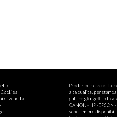
rello
Produzione e vendita i
e Cookies
alta qualita', per stampan
i di vendita
pulisce gli ugelli in fase
o
CANON - HP -EPSON - BRO
ge
sono sempre disponibili.