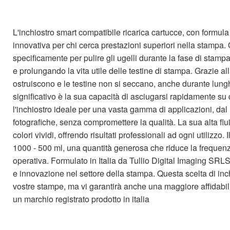
L'inchiostro smart compatibile ricarica cartucce, con formul
innovativa per chi cerca prestazioni superiori nella stampa. 
specificamente per pulire gli ugelli durante la fase di sta
e prolungando la vita utile delle testine di stampa. Grazie al
ostruiscono e le testine non si seccano, anche durante lunghi
significativo è la sua capacità di asciugarsi rapidamente su 
l'inchiostro ideale per una vasta gamma di applicazioni, dal
fotografiche, senza compromettere la qualità. La sua alta flu
colori vividi, offrendo risultati professionali ad ogni utilizzo.
1000 - 500 ml, una quantità generosa che riduce la frequenza
operativa. Formulato in Italia da Tullio Digital Imaging SRL
e innovazione nel settore della stampa. Questa scelta di inch
vostre stampe, ma vi garantirà anche una maggiore affidabilit
un marchio registrato prodotto in italia