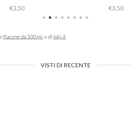
€
3,50
€
3,50
ne
flacone da 500 ml.
o di
inkj.it
VISTI DI RECENTE