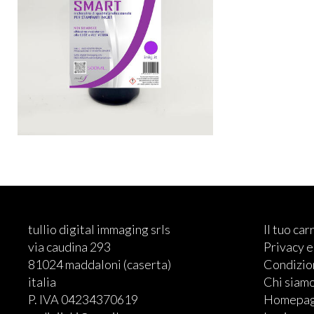
tullio digital immaging srls
Il tuo car
via caudina 293
Privacy 
81024 maddaloni (caserta)
Condizion
italia
Chi siam
P. IVA 04234370619
Homepa