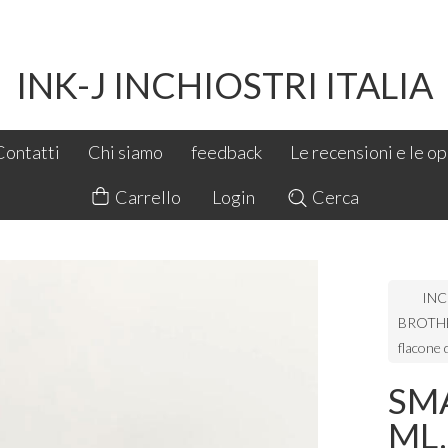
INK-J INCHIOSTRI ITALIA
Contatti
Chi siamo
feedback
Le recensioni e le opi
Carrello
Login
Cerca
INC
BROTH
flacone 
SM
ML.