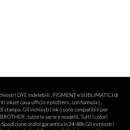
nchiostri DYE indelebili , PIGMENT e SUBLIMATICI di
ti inkjet casa-ufficio e plotters , con formula j ,
 di stampa. Gli inchiostri ink-j sono compatibili per
THER , tutte le serie e modelli. Tutti i colori
 Spedizione ordini garantita in 24-48h Gli inchiostri