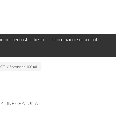
nioni dei nostri clienti
Informazioni sui prodotti
CCE
flacone da 100 ml.
DIZIONE GRATUITA