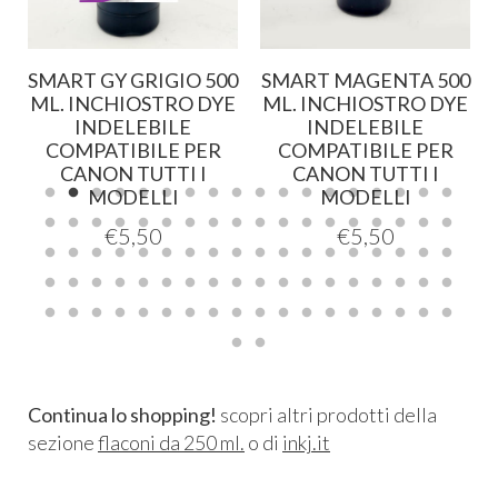
SMART GY GRIGIO 500
SMART MAGENTA 500
E
ML. INCHIOSTRO DYE
ML. INCHIOSTRO DYE
INDELEBILE
INDELEBILE
COMPATIBILE PER
COMPATIBILE PER
CANON TUTTI I
CANON TUTTI I
MODELLI
MODELLI
€
5,50
€
5,50
Continua lo shopping!
scopri altri prodotti della
sezione
flaconi da 250 ml.
o di
inkj.it