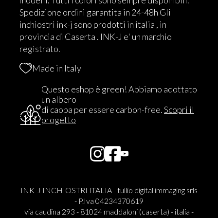
Spedizione ordini garantita in 24-48h Gli
inchiostri ink-j sono prodotti in italia , in
provincia di Caserta . INK-J e' un marchio
registrato.
Made in Italy
Questo eshop è green! Abbiamo adottato
un albero
di caoba per essere carbon-free.
Scopri il
progetto
INK-J INCHIOSTRI ITALIA - tullio digital immaging srls
- P.Iva 04234370619
via caudina 293 - 81024 maddaloni (caserta) - italia -