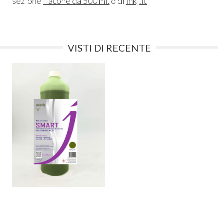
sezione
flacone da 500 ml.
o di
inkj.it
VISTI DI RECENTE