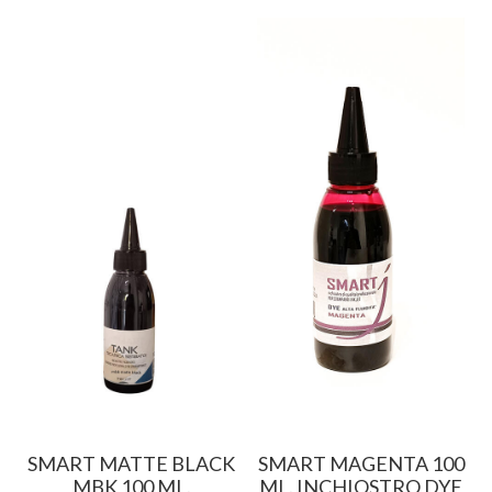
K
SMART MATTE BLACK
SMART MAGENTA 100
MBK 100 ML.
ML. INCHIOSTRO DYE