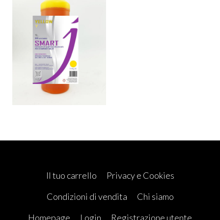
Il tuo carrello
Privacy e Cookies
Condizioni di vendita
Chi siamo
Homepage
Login
Registrazione utente