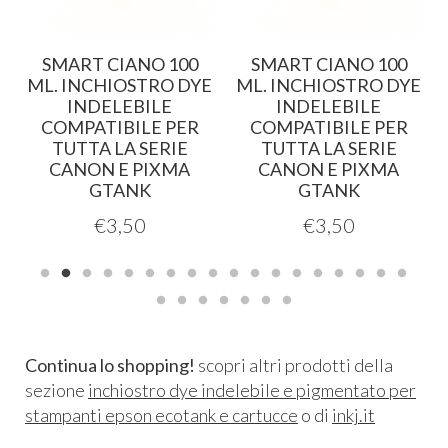
0
SMART CIANO 100
SMART CIANO 100
E
ML. INCHIOSTRO DYE
ML. INCHIOSTRO DYE
INDELEBILE
INDELEBILE
COMPATIBILE PER
COMPATIBILE PER
TUTTA LA SERIE
TUTTA LA SERIE
CANON E PIXMA
CANON E PIXMA
GTANK
GTANK
€
3,50
€
3,50
Continua lo shopping!
scopri altri prodotti della
sezione
inchiostro dye indelebile e pigmentato per
stampanti epson ecotank e cartucce
o di
inkj.it