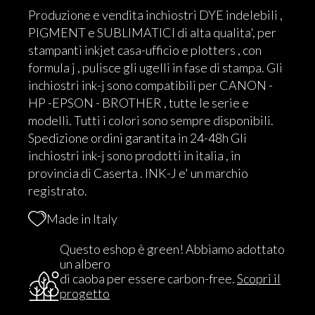
Produzione e vendita inchiostri DYE indelebili ,
PIGMENT e SUBLIMATICI di alta qualita', per
stampanti inkjet casa-ufficio e plotters , con
formula j , pulisce gli ugelli in fase di stampa. Gli
inchiostri ink-j sono compatibili per CANON -
HP -EPSON - BROTHER , tutte le serie e
modelli. Tutti i colori sono sempre disponibili.
Spedizione ordini garantita in 24-48h Gli
inchiostri ink-j sono prodotti in italia , in
provincia di Caserta . INK-J e' un marchio
registrato.
Made in Italy
Questo eshop è green! Abbiamo adottato
un albero
di caoba per essere carbon-free.
Scopri il
progetto