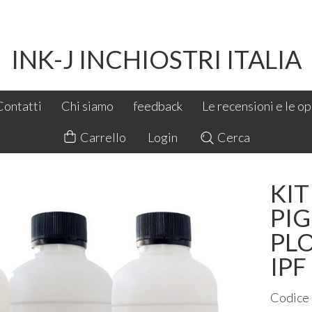
INK-J INCHIOSTRI ITALIA
Contatti
Chi siamo
feedback
Le recensioni e le opi
Carrello
Login
Cerca
KIT
PI
PL
IPF
Codice