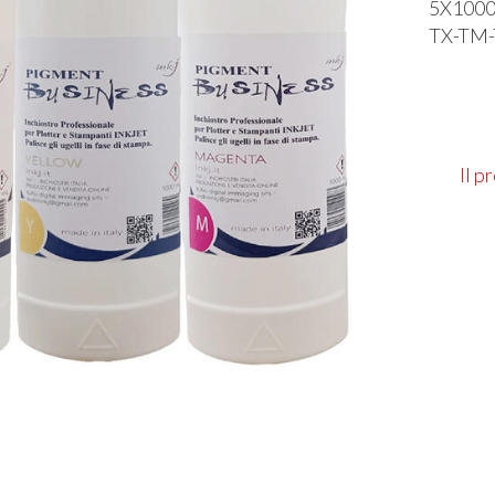
5X1000
TX-TM-
Il p