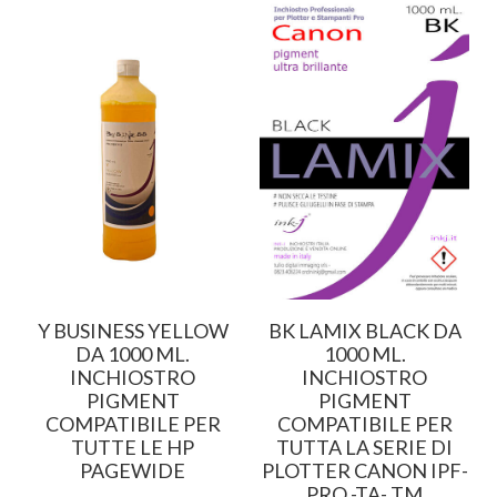
A
Y BUSINESS YELLOW
BK LAMIX BLACK DA
DA 1000 ML.
1000 ML.
INCHIOSTRO
INCHIOSTRO
PIGMENT
PIGMENT
P
COMPATIBILE PER
COMPATIBILE PER
E
TUTTE LE HP
TUTTA LA SERIE DI
PAGEWIDE
PLOTTER CANON IPF-
PRO -TA- TM