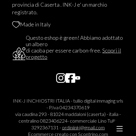
provincia di Caserta . INK-J e' un marchio
registrato.
Made in Italy
Questo eshop è green! Abbiamo adottato
un albero
di caoba per essere carbon-free.
Scopri il
progetto
INK-J INCHIOSTRI ITALIA - tullio digital immaging srls
- P.Iva 04234370619
via caudina 293 - 81024 maddaloni (caserta) - italia -
centralino 0823406224- commerciale Lino Tullio
3292367131 -
ordiniinkj@gmail.com
Ecommerce creato con
Scontrino.com