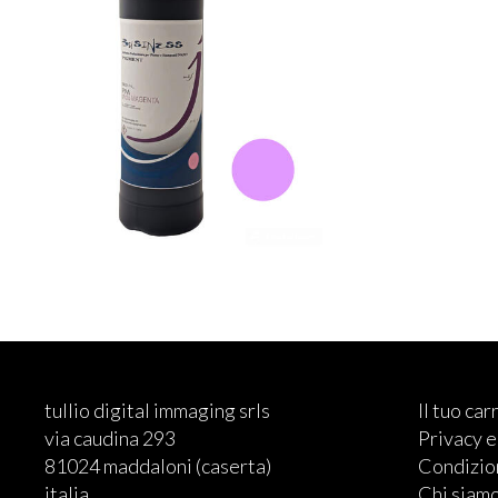
tullio digital immaging srls
Il tuo car
via caudina 293
Privacy 
81024 maddaloni (caserta)
Condizion
italia
Chi siam