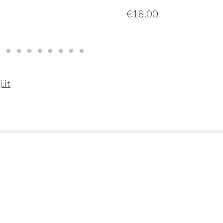
€
18,00
j.it