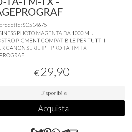
-TA-TM-TX -
AGEPROGRAF
 prodotto: SC514675
SINESS
PHOTO
MAGENTA
DA 1000 ML.
OSTRO
PIGMENT
COMPATIBILE
PER
TUTTI
I
ER
CANON
SERIE
IPF
-
PRO
-TA-TM-TX -
PROGRAF
29,90
€
Disponibile
Acquista