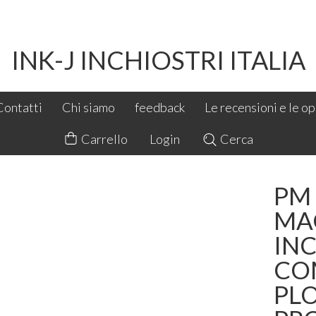
INK-J INCHIOSTRI ITALIA
Contatti
Chi siamo
feedback
Le recensioni e le opi
Carrello
Login
Cerca
PM
MA
IN
COM
PLO