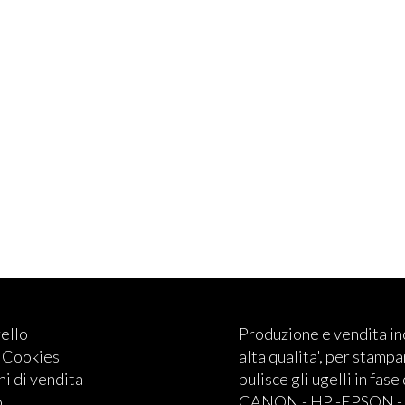
rello
Produzione e vendita i
e Cookies
alta qualita', per stampan
i di vendita
pulisce gli ugelli in fase
o
CANON - HP -EPSON - BRO