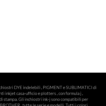
nchiostri DYE indelebili , PIGMENT e SUBLIMATICI di
ti inkjet casa-ufficio e plotters , con formula j ,
 di stampa. Gli inchiostri ink-j sono compatibili per
THER , tutte le serie e modelli. Tutti i colori