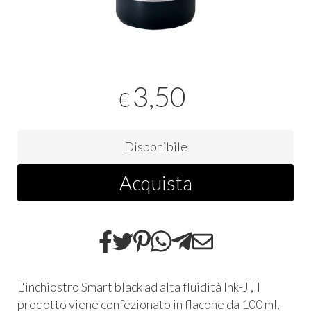
3,50
€
Disponibile
Acquista
L'inchiostro Smart black ad alta fluidità Ink-J ,Il
prodotto viene confezionato in flacone da 100 ml,