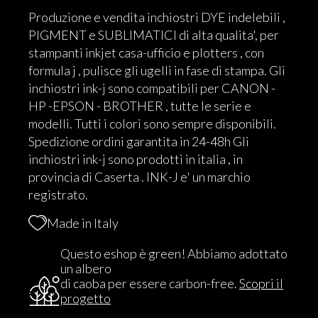
Produzione e vendita inchiostri DYE indelebili ,
PIGMENT e SUBLIMATICI di alta qualita', per
stampanti inkjet casa-ufficio e plotters , con
formula j , pulisce gli ugelli in fase di stampa. Gli
inchiostri ink-j sono compatibili per CANON -
HP -EPSON - BROTHER , tutte le serie e
modelli. Tutti i colori sono sempre disponibili.
Spedizione ordini garantita in 24-48h Gli
inchiostri ink-j sono prodotti in italia , in
provincia di Caserta . INK-J e' un marchio
registrato.
Made in Italy
Questo eshop è green! Abbiamo adottato
un albero
di caoba per essere carbon-free.
Scopri il
progetto