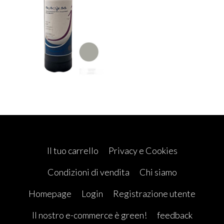
Il tuo carrello
Privacy e Cookies
Condizioni di vendita
Chi siamo
Homepage
Login
Registrazione utente
Il nostro e-commerce è green!
feedback