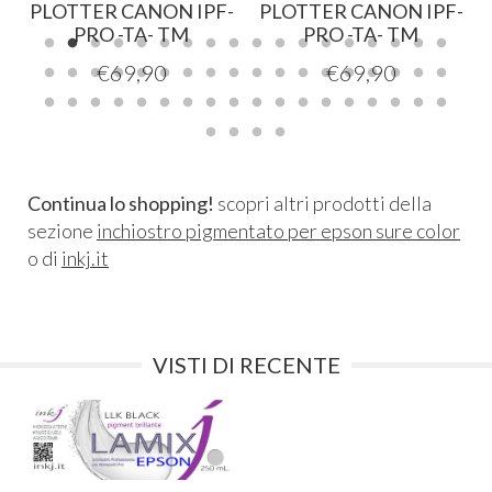
-
PLOTTER CANON IPF-
PLOTTER CANON IPF-
PRO -TA- TM
PRO -TA- TM
€
69,90
€
69,90
Continua lo shopping!
scopri altri prodotti della
sezione
inchiostro pigmentato per epson sure color
o di
inkj.it
VISTI DI RECENTE