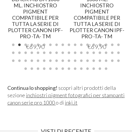
ML. INCHIOSTRO
INCHIOSTRO
PIGMENT
PIGMENT
COMPATIBILE PER
COMPATIBILE PER
TUTTA LA SERIE DI
TUTTA LA SERIE DI
-
PLOTTER CANON IPF-
PLOTTER CANON IPF-
PRO -TA- TM
PRO -TA- TM
€
69,90
€
69,90
Continua lo shopping!
scopri altri prodotti della
sezione
inchiostri pigment fotografici per stampanti
canon serie pro 1000
o di
inkj.it
VISTI DI RECENTE