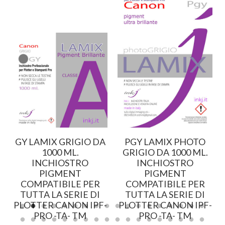
GY LAMIX GRIGIO DA
PGY LAMIX PHOTO
1000 ML.
GRIGIO DA 1000 ML.
INCHIOSTRO
INCHIOSTRO
PIGMENT
PIGMENT
COMPATIBILE PER
COMPATIBILE PER
TUTTA LA SERIE DI
TUTTA LA SERIE DI
-
PLOTTER CANON IPF-
PLOTTER CANON IPF-
PRO -TA- TM
PRO -TA- TM