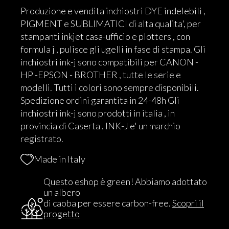
Produzione e vendita inchiostri DYE indelebili ,
PIGMENT e SUBLIMATICI di alta qualita', per
stampanti inkjet casa-ufficio e plotters , con
formula j , pulisce gli ugelli in fase di stampa. Gli
inchiostri ink-j sono compatibili per CANON -
HP -EPSON - BROTHER , tutte le serie e
modelli. Tutti i colori sono sempre disponibili.
Spedizione ordini garantita in 24-48h Gli
inchiostri ink-j sono prodotti in italia , in
provincia di Caserta . INK-J e' un marchio
registrato.
Made in Italy
Questo eshop è green! Abbiamo adottato
un albero
di caoba per essere carbon-free.
Scopri il
progetto