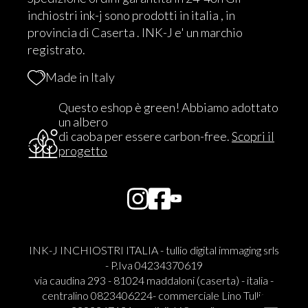
inchiostri ink-j sono prodotti in italia , in
provincia di Caserta . INK-J e' un marchio
registrato.
Made in Italy
Questo eshop è green! Abbiamo adottato
un albero
di caoba per essere carbon-free.
Scopri il
progetto
INK-J INCHIOSTRI ITALIA - tullio digital immaging srls
- P.Iva 04234370619
via caudina 293 - 81024 maddaloni (caserta) - italia -
centralino 0823406224- commerciale Lino Tullio