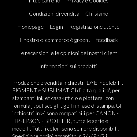
Il tuo carrello
Privacy e Cookies
Condizioni di vendita
Chi siamo
Homepage
Login
Registrazione utente
Il nostro e-commerce è green!
feedback
Le recensioni e le opinioni dei nostri clienti
Informazioni sui prodotti
Produzione e vendita inchiostri DYE indelebili ,
PIGMENT e SUBLIMATICI di alta qualita', per
stampanti inkjet casa-ufficio e plotters , con
formula j , pulisce gli ugelli in fase di stampa. Gli
inchiostri ink-j sono compatibili per CANON -
HP -EPSON - BROTHER , tutte le serie e
modelli. Tutti i colori sono sempre disponibili.
Spedizione ordini garantita in 24-48h Gli