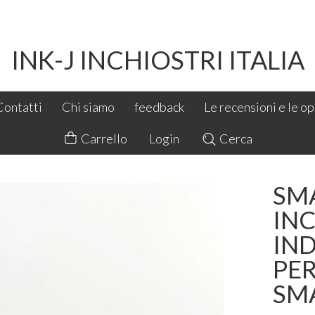
INK-J INCHIOSTRI ITALIA
Contatti
Chi siamo
feedback
Le recensioni e le opi
Carrello
Login
Cerca
SM
IN
IND
PER
SM