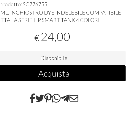
 prodotto: SC776755
0ML.
INCHIOSTRO
DYE
INDELEBILE
COMPATIBILE
UTTA
LA
SERIE
HP
SMART
TANK
4
COLORI
24,00
€
Disponibile
Acquista