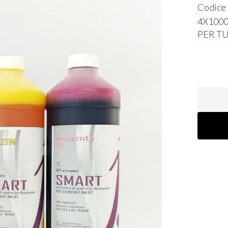
Codice
4X100
PER
T