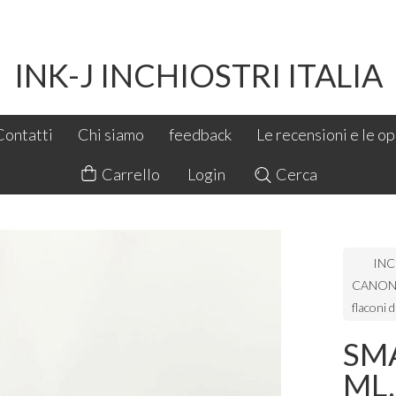
INK-J INCHIOSTRI ITALIA
Contatti
Chi siamo
feedback
Le recensioni e le opi
Carrello
Login
Cerca
INC
CANON 
flaconi 
SMA
ML.