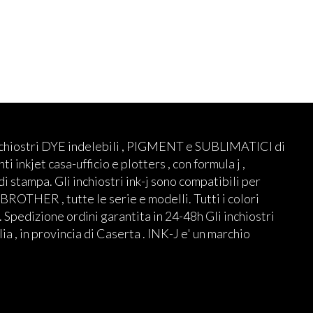
nchiostri DYE indelebili , PIGMENT e SUBLIMATICI di
ti inkjet casa-ufficio e plotters , con formula j ,
 di stampa. Gli inchiostri ink-j sono compatibili per
THER , tutte le serie e modelli. Tutti i colori
 Spedizione ordini garantita in 24-48h Gli inchiostri
lia , in provincia di Caserta . INK-J e' un marchio