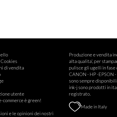
rello
Produzione e vendita i
e Cookies
alta qualita', per stampan
i di vendita
pulisce gli ugelli in fase
o
CANON - HP -EPSON - BRO
ge
sono sempre disponibili.
ink-j sono prodotti in ita
zione utente
registrato.
 e-commerce è green!
Made in Italy
ioni e le opinioni dei nostri