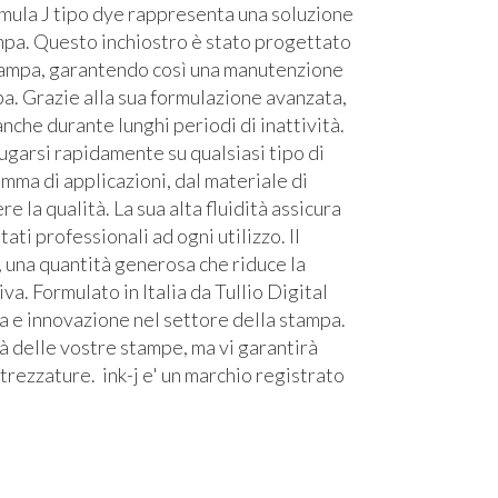
ormula J tipo dye rappresenta una soluzione
ampa. Questo inchiostro è stato progettato
 stampa, garantendo così una manutenzione
pa. Grazie alla sua formulazione avanzata,
 anche durante lunghi periodi di inattività.
iugarsi rapidamente su qualsiasi tipo di
mma di applicazioni, dal materiale di
la qualità. La sua alta fluidità assicura
ati professionali ad ogni utilizzo. Il
, una quantità generosa che riduce la
a. Formulato in Italia da Tullio Digital
a e innovazione nel settore della stampa.
tà delle vostre stampe, ma vi garantirà
trezzature. ink-j e' un marchio registrato