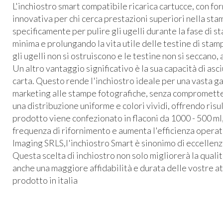
L'inchiostro smart compatibile ricarica cartucce, con f
innovativa per chi cerca prestazioni superiori nella st
specificamente per pulire gli ugelli durante la fase di
minima e prolungando la vita utile delle testine di stam
gli ugelli non si ostruiscono e le testine non si seccano,
Un altro vantaggio significativo è la sua capacità di asc
carta. Questo rende l'inchiostro ideale per una vasta ga
marketing alle stampe fotografiche, senza compromettere 
una distribuzione uniforme e colori vividi, offrendo risult
prodotto viene confezionato in flaconi da 1000 - 500 ml
frequenza di rifornimento e aumenta l'efficienza operativ
Imaging SRLS,l'inchiostro Smart è sinonimo di eccellenz
Questa scelta di inchiostro non solo migliorerà la quali
anche una maggiore affidabilità e durata delle vostre at
prodotto in italia