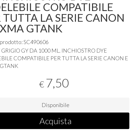
ELEBILE COMPATIBILE
 TUTTA LA SERIE CANON
PIXMA GTANK
 prodotto: SC490606
T
GRIGIO
GY DA 1000 ML.
INCHIOSTRO
DYE
EBILE
COMPATIBILE
PER
TUTTA
LA
SERIE
CANON
E
GTANK
7,50
€
Disponibile
Acquista