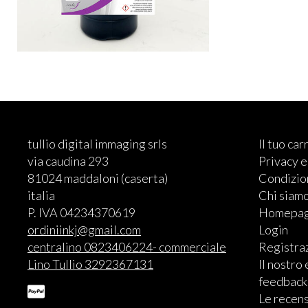
tullio digital immaging srls
Il tuo car
via caudina 293
Privacy 
81024 maddaloni (caserta)
Condizion
italia
Chi siam
P. IVA 04234370619
Homepa
ordiniinkj@gmail.com
Login
centralino 0823406224- commerciale
Registra
Lino Tullio 3292367131
Il nostro
feedback
Le recens