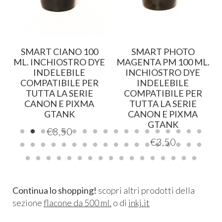
SMART CIANO 100
SMART PHOTO
E
ML. INCHIOSTRO DYE
MAGENTA PM 100 ML.
INDELEBILE
INCHIOSTRO DYE
COMPATIBILE PER
INDELEBILE
TUTTA LA SERIE
COMPATIBILE PER
CANON E PIXMA
TUTTA LA SERIE
GTANK
CANON E PIXMA
GTANK
€
3,50
€
3,50
Continua lo shopping!
scopri altri prodotti della
sezione
flacone da 500 ml.
o di
inkj.it