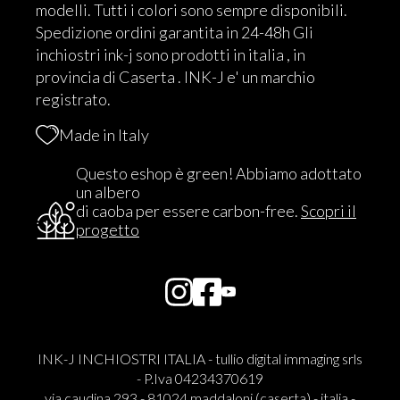
modelli. Tutti i colori sono sempre disponibili.
Spedizione ordini garantita in 24-48h Gli
inchiostri ink-j sono prodotti in italia , in
provincia di Caserta . INK-J e' un marchio
registrato.
Made in Italy
Questo eshop è green! Abbiamo adottato
un albero
di caoba per essere carbon-free.
Scopri il
progetto
INK-J INCHIOSTRI ITALIA - tullio digital immaging srls
- P.Iva 04234370619
via caudina 293 - 81024 maddaloni (caserta) - italia -