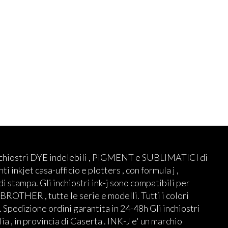
nchiostri DYE indelebili , PIGMENT e SUBLIMATICI di
ti inkjet casa-ufficio e plotters , con formula j ,
 di stampa. Gli inchiostri ink-j sono compatibili per
THER , tutte le serie e modelli. Tutti i colori
 Spedizione ordini garantita in 24-48h Gli inchiostri
lia , in provincia di Caserta . INK-J e' un marchio