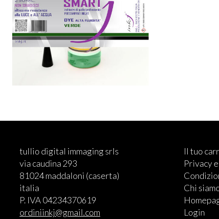
tullio digital immaging srls
Il tuo car
via caudina 293
Privacy 
81024 maddaloni (caserta)
Condizion
italia
Chi siam
P. IVA 04234370619
Homepa
ordiniinkj@gmail.com
Login