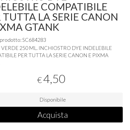
ELEBILE COMPATIBILE
 TUTTA LA SERIE CANON
PIXMA GTANK
 prodotto: SC684283
T
VERDE
250 ML.
INCHIOSTRO
DYE
INDELEBILE
TIBILE
PER
TUTTA
LA
SERIE
CANON
E
PIXMA
K
4,50
€
Disponibile
Acquista