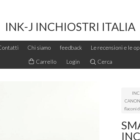
INK-J INCHIOSTRI ITALIA
Contatti
Chi siamo
feedback
Le recensioni e le opi
Carrello
Login
Cerca
INC
CANON 
flaconi 
SMA
IN