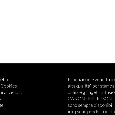
rello
Produzione e vendita i
e Cookies
alta qualita', per stampan
i di vendita
pulisce gli ugelli in fase
o
CANON - HP -EPSON - BRO
ge
sono sempre disponibili.
ink-j sono prodotti in ita