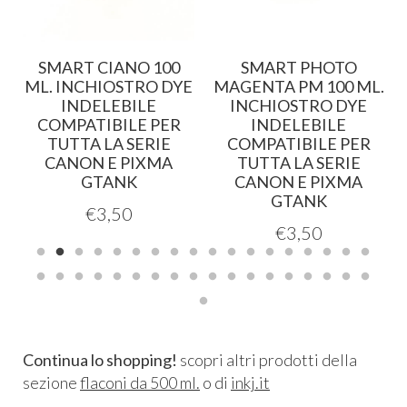
0
SMART CIANO 100
SMART PHOTO
E
ML. INCHIOSTRO DYE
MAGENTA PM 100 ML.
INDELEBILE
INCHIOSTRO DYE
COMPATIBILE PER
INDELEBILE
TUTTA LA SERIE
COMPATIBILE PER
CANON E PIXMA
TUTTA LA SERIE
GTANK
CANON E PIXMA
GTANK
€
3,50
€
3,50
Continua lo shopping!
scopri altri prodotti della
sezione
flaconi da 500 ml.
o di
inkj.it