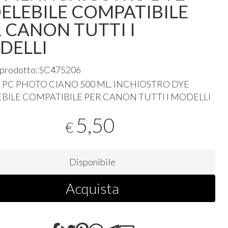
ELEBILE COMPATIBILE
 CANON TUTTI I
DELLI
 prodotto: SC475206
T
PC
PHOTO
CIANO
500 ML.
INCHIOSTRO
DYE
EBILE
COMPATIBILE
PER
CANON
TUTTI
I
MODELLI
5,50
€
Disponibile
Acquista