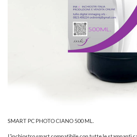
SMART PC PHOTO CIANO 500 ML.
L'inchiostro smart compatibile con tutte le stampanti c