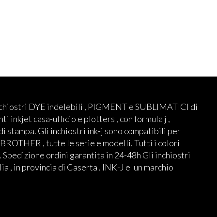
nchiostri DYE indelebili , PIGMENT e SUBLIMATICI di
ti inkjet casa-ufficio e plotters , con formula j ,
 di stampa. Gli inchiostri ink-j sono compatibili per
THER , tutte le serie e modelli. Tutti i colori
 Spedizione ordini garantita in 24-48h Gli inchiostri
lia , in provincia di Caserta . INK-J e' un marchio