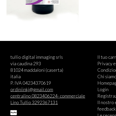
tullio digital immaging srls
Il tuo car
via caudina 293
Privacy 
81024 maddaloni (caserta)
Condizion
italia
Chi siam
P. IVA 04234370619
Homepa
ordiniinkj@gmail.com
Login
centralino 0823406224- commerciale
Registra
Lino Tullio 3292367131
Il nostro
feedback
Le recens