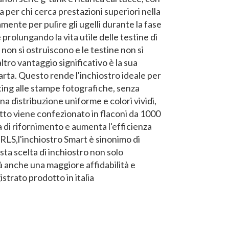
 per chi cerca prestazioni superiori nella
ente per pulire gli ugelli durante la fase
rolungando la vita utile delle testine di
 non si ostruiscono e le testine non si
ltro vantaggio significativo è la sua
carta. Questo rende l'inchiostro ideale per
ting alle stampe fotografiche, senza
na distribuzione uniforme e colori vividi,
dotto viene confezionato in flaconi da 1000
 di rifornimento e aumenta l'efficienza
SRLS,l'inchiostro Smart è sinonimo di
ta scelta di inchiostro non solo
rà anche una maggiore affidabilità e
istrato prodotto in italia