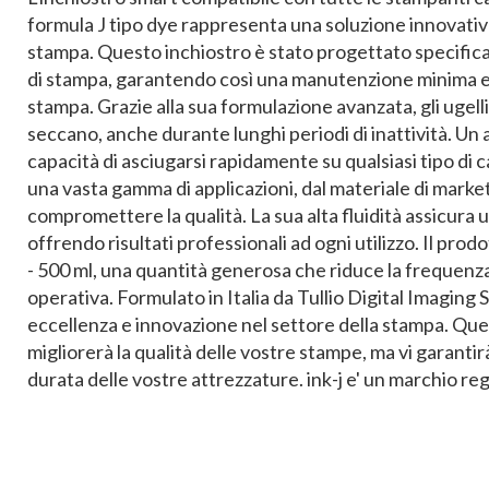
formula J tipo dye rappresenta una soluzione innovativa
stampa. Questo inchiostro è stato progettato specificam
di stampa, garantendo così una manutenzione minima e p
stampa. Grazie alla sua formulazione avanzata, gli ugelli
seccano, anche durante lunghi periodi di inattività. Un a
capacità di asciugarsi rapidamente su qualsiasi tipo di 
una vasta gamma di applicazioni, dal materiale di marke
compromettere la qualità. La sua alta fluidità assicura u
offrendo risultati professionali ad ogni utilizzo. Il pro
- 500 ml, una quantità generosa che riduce la frequenza
operativa. Formulato in Italia da Tullio Digital Imaging 
eccellenza e innovazione nel settore della stampa. Ques
migliorerà la qualità delle vostre stampe, ma vi garanti
durata delle vostre attrezzature. ink-j e' un marchio reg