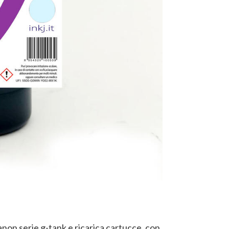
anon serie g-tank e ricarica cartucce, con