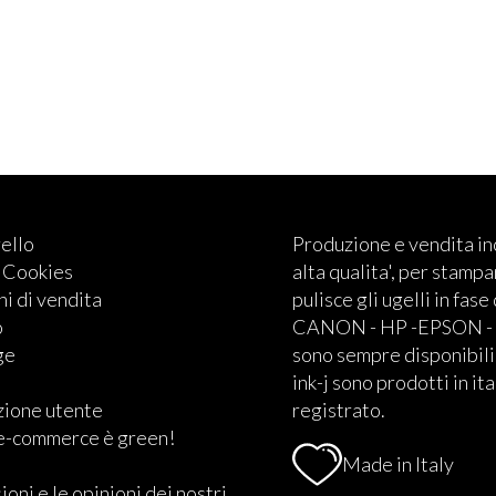
rello
Produzione e vendita i
e Cookies
alta qualita', per stampan
i di vendita
pulisce gli ugelli in fase
o
CANON - HP -EPSON - BRO
ge
sono sempre disponibili.
ink-j sono prodotti in ita
zione utente
registrato.
 e-commerce è green!
Made in Italy
ioni e le opinioni dei nostri