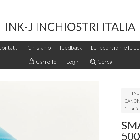
INK-J INCHIOSTRI ITALIA
Contatti
Chi siamo
feedback
Le recensioni e le opi
Carrello
Login
Cerca
INC
CANON 
flaconi 
SM
500