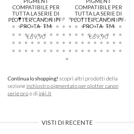
PIGMENT
PIGMENT
COMPATIBILE PER
COMPATIBILE PER
TUTTA LA SERIE DI
TUTTA LA SERIE DI
-
PLOTTER CANON IPF-
PLOTTER CANON IPF-
PRO -TA- TM
PRO -TA- TM
€
69,90
€
69,90
Continua lo shopping!
scopri altri prodotti della
sezione
inchiostro pigmentato per plotter canon
serie pro
o di
inkj.it
VISTI DI RECENTE