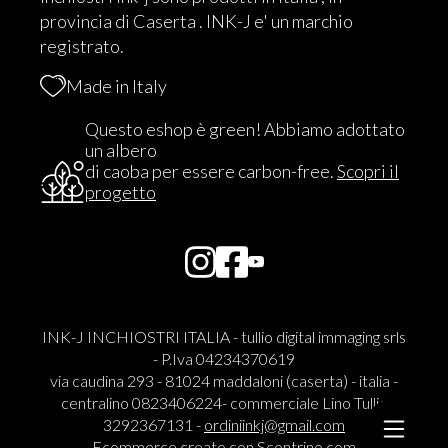
provincia di Caserta . INK-J e' un marchio
registrato.
Made in Italy
Questo eshop è green! Abbiamo adottato
un albero
di caoba per essere carbon-free.
Scopri il
progetto
INK-J INCHIOSTRI ITALIA - tullio digital immaging srls
- P.Iva 04234370619
via caudina 293 - 81024 maddaloni (caserta) - italia -
centralino 0823406224- commerciale Lino Tullio
3292367131 -
ordiniinkj@gmail.com
Ecommerce creato con
Scontrino.com