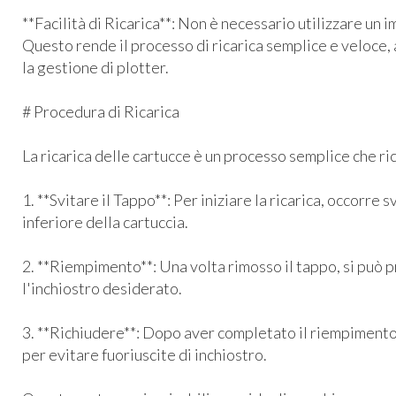
**Facilità di Ricarica**: Non è necessario utilizzare un 
Questo rende il processo di ricarica semplice e veloce,
la gestione di plotter.
# Procedura di Ricarica
La ricarica delle cartucce è un processo semplice che ri
1. **Svitare il Tappo**: Per iniziare la ricarica, occorre 
inferiore della cartuccia.
2. **Riempimento**: Una volta rimosso il tappo, si può 
l'inchiostro desiderato.
3. **Richiudere**: Dopo aver completato il riempimento
per evitare fuoriuscite di inchiostro.