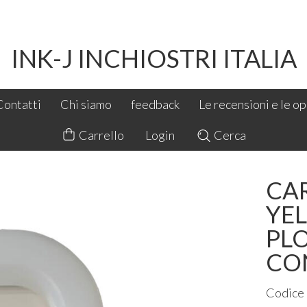
INK-J INCHIOSTRI ITALIA
Contatti
Chi siamo
feedback
Le recensioni e le opi
Carrello
Login
Cerca
CA
YEL
PL
CO
Codice