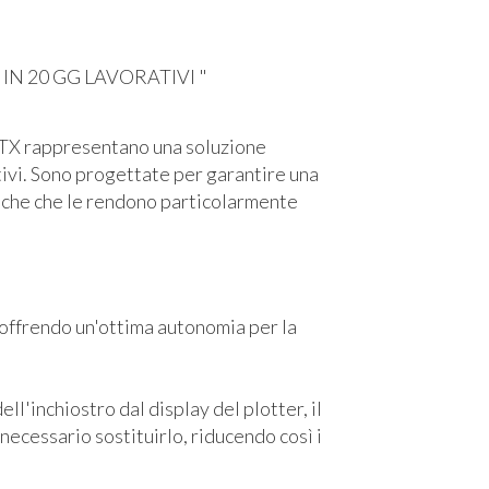
N 20 GG LAVORATIVI "
O TX rappresentano una soluzione
tivi. Sono progettate per garantire una
uniche che le rendono particolarmente
 offrendo un'ottima autonomia per la
ll'inchiostro dal display del plotter, il
necessario sostituirlo, riducendo così i