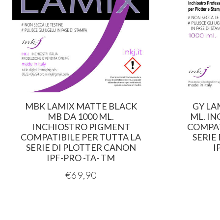
MBK LAMIX MATTE BLACK
GY LA
MB DA 1000 ML.
ML. I
INCHIOSTRO PIGMENT
COMPAT
COMPATIBILE PER TUTTA LA
SERIE
SERIE DI PLOTTER CANON
I
IPF-PRO -TA- TM
€
69,90