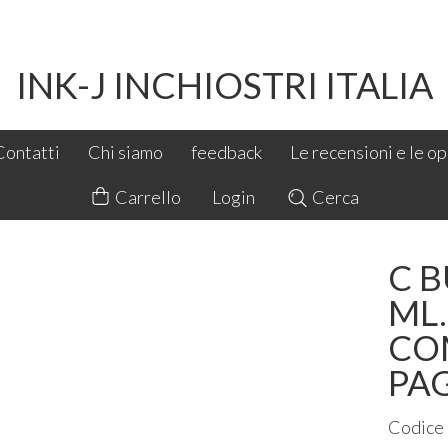
INK-J INCHIOSTRI ITALIA
Contatti
Chi siamo
feedback
Le recensioni e le opi
Carrello
Login
Cerca
C B
ML
COM
PAG
Codice