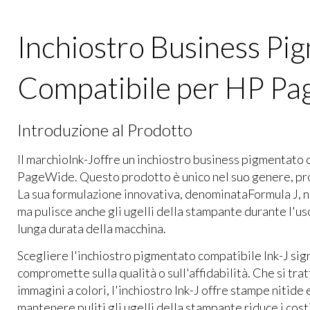
Inchiostro Business Pi
Compatibile per HP P
Introduzione al Prodotto
Il marchio
Ink-J
offre un inchiostro business pigmentato 
PageWide
. Questo prodotto è unico nel suo genere, pr
La sua formulazione innovativa, denominata
Formula J
, 
ma pulisce anche gli ugelli della stampante durante l'us
lunga durata della macchina.
Scegliere l'inchiostro pigmentato compatibile Ink-J sig
compromette sulla qualità o sull'affidabilità. Che si tra
immagini a colori, l'inchiostro Ink-J offre stampe nitide e
mantenere puliti gli ugelli della stampante riduce i cost