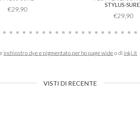
STYLUS-SURE
€
29,90
€
29,90
ne
inchiostro dye e pigmentato per hp page wide
o di
inkj.it
VISTI DI RECENTE