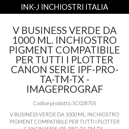
INK-J INCHIOSTRI ITALIA
V BUSINESS VERDE DA
1000 ML. INCHIOSTRO
PIGMENT COMPATIBILE
PER TUTTI I PLOTTER
CANON SERIE IPF-PRO-
TA-TM-TX -
IMAGEPROGRAF
Codice prodotto: SC028705
V
BUSINESS
VERDE
DA 1000 ML.
INCHIOSTRO
PIGMENT
COMPATIBILE
PER
TUTTI
I
PLOTTER
CANON
SERIE
IPF
-
PRO
-TA-TM-TX -