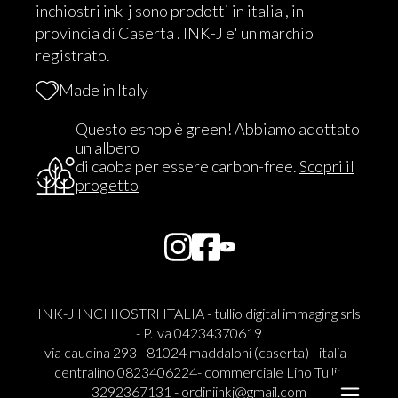
inchiostri ink-j sono prodotti in italia , in
provincia di Caserta . INK-J e' un marchio
registrato.
Made in Italy
Questo eshop è green! Abbiamo adottato
un albero
di caoba per essere carbon-free.
Scopri il
progetto
INK-J INCHIOSTRI ITALIA - tullio digital immaging srls
- P.Iva 04234370619
via caudina 293 - 81024 maddaloni (caserta) - italia -
centralino 0823406224- commerciale Lino Tullio
3292367131 -
ordiniinkj@gmail.com