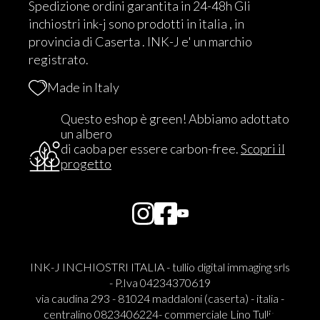
Spedizione ordini garantita in 24-48h Gli
inchiostri ink-j sono prodotti in italia , in
provincia di Caserta . INK-J e' un marchio
registrato.
Made in Italy
Questo eshop è green! Abbiamo adottato
un albero
di caoba per essere carbon-free.
Scopri il
progetto
INK-J INCHIOSTRI ITALIA - tullio digital immaging srls
- P.Iva 04234370619
via caudina 293 - 81024 maddaloni (caserta) - italia -
centralino 0823406224- commerciale Lino Tullio