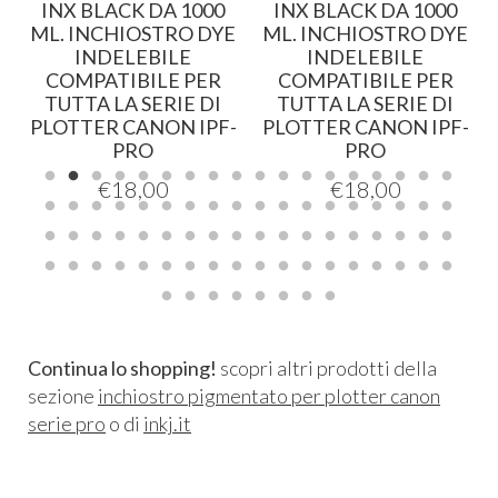
INX BLACK DA 1000
INX BLACK DA 1000
R
ML. INCHIOSTRO DYE
ML. INCHIOSTRO DYE
INDELEBILE
INDELEBILE
0
COMPATIBILE PER
COMPATIBILE PER
TUTTA LA SERIE DI
TUTTA LA SERIE DI
PLOTTER CANON IPF-
PLOTTER CANON IPF-
PRO
PRO
€
18,00
€
18,00
Continua lo shopping!
scopri altri prodotti della
sezione
inchiostro pigmentato per plotter canon
serie pro
o di
inkj.it