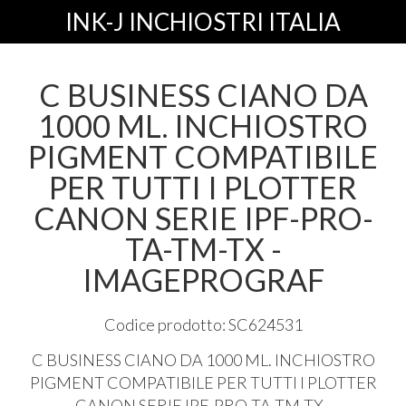
INK-J INCHIOSTRI ITALIA
C BUSINESS CIANO DA
1000 ML. INCHIOSTRO
PIGMENT COMPATIBILE
PER TUTTI I PLOTTER
CANON SERIE IPF-PRO-
TA-TM-TX -
IMAGEPROGRAF
Codice prodotto: SC624531
C
BUSINESS
CIANO
DA 1000 ML.
INCHIOSTRO
PIGMENT
COMPATIBILE
PER
TUTTI
I
PLOTTER
CANON
SERIE
IPF
-
PRO
-TA-TM-TX -