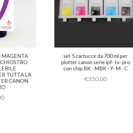
AGENTA
set 5 cartucce da 700 ml per
IOSTRO
plotter canon serie ipf- tx- pro
LE
con chip BK - MBK - Y- M - C
UTTA LA
€
350,00
 CANON