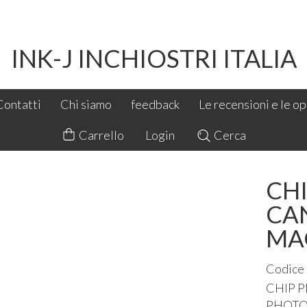
INK-J INCHIOSTRI ITALIA
Contatti
Chi siamo
feedback
Le recensioni e le opi
Carrello
Login
Cerca
CHI
CA
MA
Codice
CHIP
P
PHOT