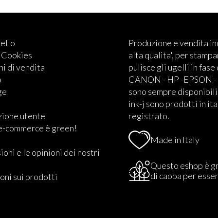
rello
Produzione e vendita i
e Cookies
alta qualita', per stampan
i di vendita
pulisce gli ugelli in fase
o
CANON - HP -EPSON - BRO
ge
sono sempre disponibili.
ink-j sono prodotti in ita
zione utente
registrato.
 e-commerce è green!
Made in Italy
ioni e le opinioni dei nostri
Questo eshop è g
di caoba per esse
oni sui prodotti