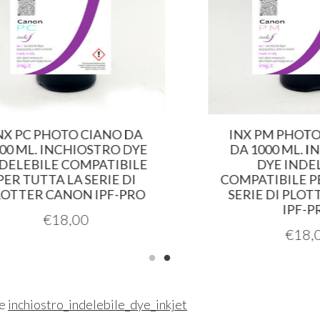
C PHOTO CIANO DA
INX PM PHOTO M
ML. INCHIOSTRO DYE
DA 1000 ML. INCH
EBILE COMPATIBILE
DYE INDELEBI
TUTTA LA SERIE DI
COMPATIBILE PER T
ER CANON IPF-PRO
SERIE DI PLOTTER
IPF-PRO
€
18,00
€
18,00
ne
inchiostro_indelebile_dye_inkjet