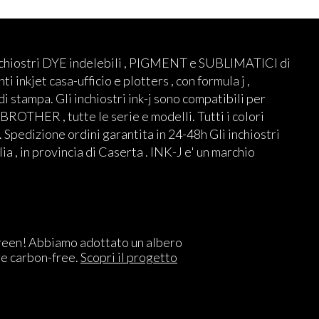
nchiostri DYE indelebili , PIGMENT e SUBLIMATICI di
ti inkjet casa-ufficio e plotters , con formula j ,
 di stampa. Gli inchiostri ink-j sono compatibili per
THER , tutte le serie e modelli. Tutti i colori
 Spedizione ordini garantita in 24-48h Gli inchiostri
lia , in provincia di Caserta . INK-J e' un marchio
reen! Abbiamo adottato un albero
re carbon-free.
Scopri il progetto