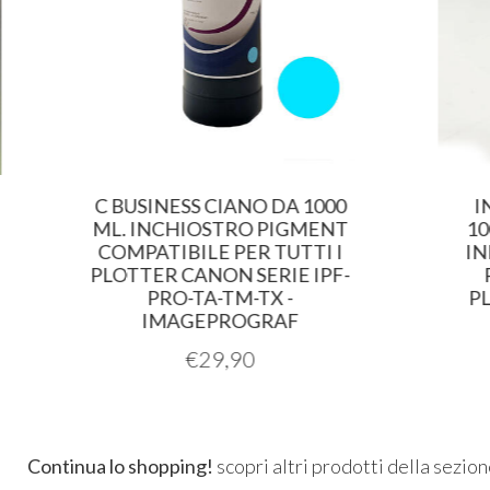
C BUSINESS CIANO DA 1000
INX P
ML. INCHIOSTRO PIGMENT
1000 
COMPATIBILE PER TUTTI I
INDEL
PLOTTER CANON SERIE IPF-
PER 
PRO-TA-TM-TX -
PLOTT
IMAGEPROGRAF
€
29,90
Continua lo shopping!
scopri altri prodotti della sezio