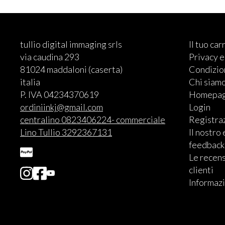
tullio digital immaging srls
Il tuo car
via caudina 293
Privacy 
81024 maddaloni (caserta)
Condizion
italia
Chi siam
P. IVA 04234370619
Homepa
ordiniinkj@gmail.com
Login
centralino 0823406224- commerciale
Registra
Lino Tullio 3292367131
Il nostro
feedback
Le recens
clienti
Informazi