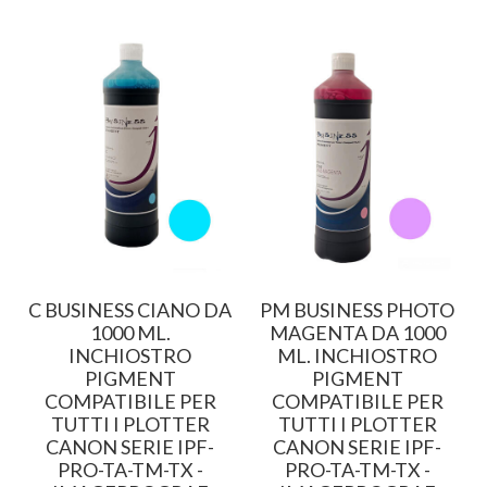
C BUSINESS CIANO DA
PM BUSINESS PHOTO
R
1000 ML.
MAGENTA DA 1000
INCHIOSTRO
ML. INCHIOSTRO
0
PIGMENT
PIGMENT
COMPATIBILE PER
COMPATIBILE PER
TUTTI I PLOTTER
TUTTI I PLOTTER
CANON SERIE IPF-
CANON SERIE IPF-
PRO-TA-TM-TX -
PRO-TA-TM-TX -