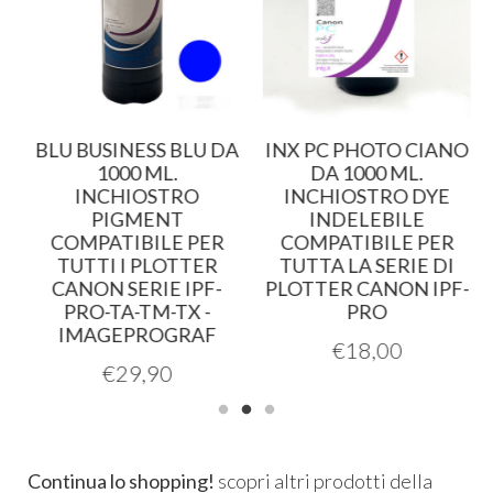
A
BLU BUSINESS BLU DA
INX PC PHOTO CIANO
1000 ML.
DA 1000 ML.
INCHIOSTRO
INCHIOSTRO DYE
PIGMENT
INDELEBILE
COMPATIBILE PER
COMPATIBILE PER
TUTTI I PLOTTER
TUTTA LA SERIE DI
CANON SERIE IPF-
PLOTTER CANON IPF-
PRO-TA-TM-TX -
PRO
IMAGEPROGRAF
€
18,00
€
29,90
Continua lo shopping!
scopri altri prodotti della