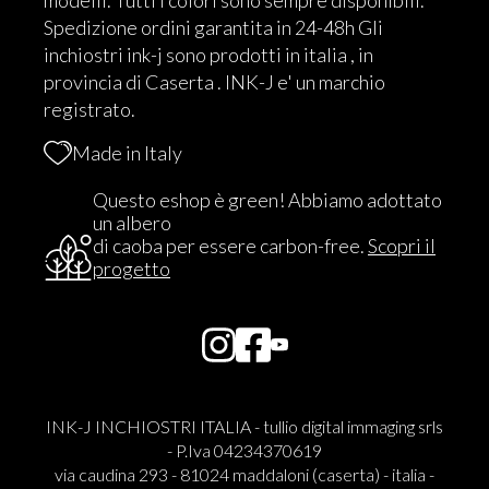
Spedizione ordini garantita in 24-48h Gli
inchiostri ink-j sono prodotti in italia , in
provincia di Caserta . INK-J e' un marchio
registrato.
Made in Italy
Questo eshop è green! Abbiamo adottato
un albero
di caoba per essere carbon-free.
Scopri il
progetto
INK-J INCHIOSTRI ITALIA - tullio digital immaging srls
- P.Iva 04234370619
via caudina 293 - 81024 maddaloni (caserta) - italia -