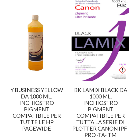
A
Y BUSINESS YELLOW
BK LAMIX BLACK DA
DA 1000 ML.
1000 ML.
INCHIOSTRO
INCHIOSTRO
PIGMENT
PIGMENT
P
COMPATIBILE PER
COMPATIBILE PER
E
TUTTE LE HP
TUTTA LA SERIE DI
PAGEWIDE
PLOTTER CANON IPF-
PRO -TA- TM