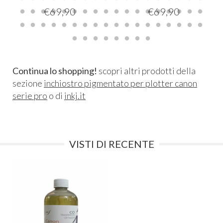
€
69,90
€
69,90
Continua lo shopping!
scopri altri prodotti della
sezione
inchiostro pigmentato per plotter canon
serie pro
o di
inkj.it
VISTI DI RECENTE