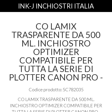
INK-J INCHIOSTRI ITALIA
CO LAMIX
TRASPARENTE DA 500
ML. INCHIOSTRO
OPTIMIZER
COMPATIBILE PER
TUTTA LA SERIE DI
PLOTTER CANON PRO -
Codice prodotto: SC782035
CO
LAMIX
TRASPARENTE
DA 500 ML.
INCHIOSTRO
OPTIMIZER
COMPATIBILE
PER
TUTTA
LA
SERIE
DI
PLOTTER
CANON
PRO
-