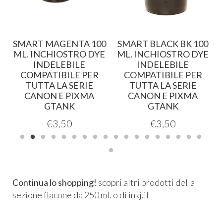
SMART MAGENTA 100
SMART BLACK BK 100
.
ML. INCHIOSTRO DYE
ML. INCHIOSTRO DYE
INDELEBILE
INDELEBILE
COMPATIBILE PER
COMPATIBILE PER
TUTTA LA SERIE
TUTTA LA SERIE
CANON E PIXMA
CANON E PIXMA
GTANK
GTANK
€
3,50
€
3,50
Continua lo shopping!
scopri altri prodotti della
sezione
flacone da 250 ml.
o di
inkj.it