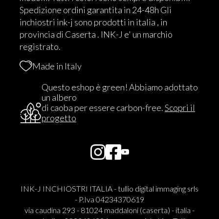
Spedizione ordini garantita in 24-48h Gli
inchiostri ink-j sono prodotti in italia , in
provincia di Caserta . INK-J e' un marchio
registrato.
Made in Italy
Questo eshop è green! Abbiamo adottato
un albero
di caoba per essere carbon-free.
Scopri il
progetto
INK-J INCHIOSTRI ITALIA - tullio digital immaging srls
- P.Iva 04234370619
via caudina 293 - 81024 maddaloni (caserta) - italia -