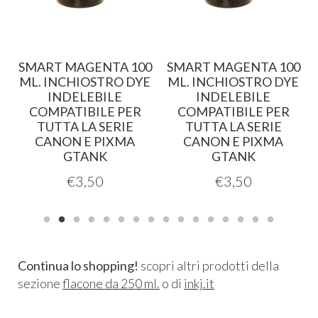
SMART MAGENTA 100
SMART MAGENTA 100
.
ML. INCHIOSTRO DYE
ML. INCHIOSTRO DYE
INDELEBILE
INDELEBILE
COMPATIBILE PER
COMPATIBILE PER
TUTTA LA SERIE
TUTTA LA SERIE
CANON E PIXMA
CANON E PIXMA
GTANK
GTANK
€
3,50
€
3,50
Continua lo shopping!
scopri altri prodotti della
sezione
flacone da 250 ml.
o di
inkj.it