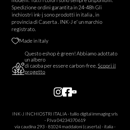
modelli. Tutti i colori sono sempre disponibili.
Spedizione ordini garantita in 24-48h Gli
inchiostri ink-j sono prodotti in italia , in
provincia di Caserta . INK-J e' un marchio
registrato.
Made in Italy
Questo eshop è green! Abbiamo adottato
un albero
di caoba per essere carbon-free.
Scopri il
progetto
INK-J INCHIOSTRI ITALIA - tullio digital immaging srls
- P.Iva 04234370619
via caudina 293 - 81024 maddaloni (caserta) - italia -