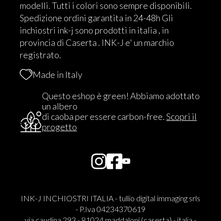
modelli. Tutti i colori sono sempre disponibili.
Spedizione ordini garantita in 24-48h Gli
inchiostri ink-j sono prodotti in italia , in
provincia di Caserta . INK-J e' un marchio
registrato.
Made in Italy
Questo eshop è green! Abbiamo adottato
un albero
di caoba per essere carbon-free.
Scopri il
progetto
INK-J INCHIOSTRI ITALIA - tullio digital immaging srls
- P.Iva 04234370619
via caudina 293 - 81024 maddaloni (caserta) - italia -