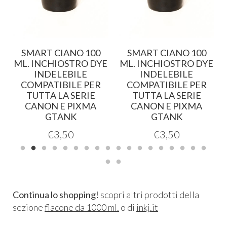
0
SMART CIANO 100
SMART CIANO 100
E
ML. INCHIOSTRO DYE
ML. INCHIOSTRO DYE
INDELEBILE
INDELEBILE
COMPATIBILE PER
COMPATIBILE PER
TUTTA LA SERIE
TUTTA LA SERIE
CANON E PIXMA
CANON E PIXMA
GTANK
GTANK
€
3,50
€
3,50
Continua lo shopping!
scopri altri prodotti della
sezione
flacone da 1000 ml.
o di
inkj.it