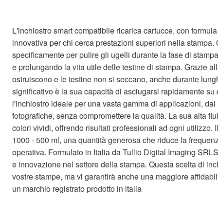
L'inchiostro smart compatibile ricarica cartucce, con formul
innovativa per chi cerca prestazioni superiori nella stampa. 
specificamente per pulire gli ugelli durante la fase di sta
e prolungando la vita utile delle testine di stampa. Grazie al
ostruiscono e le testine non si seccano, anche durante lunghi
significativo è la sua capacità di asciugarsi rapidamente su 
l'inchiostro ideale per una vasta gamma di applicazioni, dal
fotografiche, senza compromettere la qualità. La sua alta flu
colori vividi, offrendo risultati professionali ad ogni utilizzo.
1000 - 500 ml, una quantità generosa che riduce la frequenza
operativa. Formulato in Italia da Tullio Digital Imaging SRL
e innovazione nel settore della stampa. Questa scelta di inch
vostre stampe, ma vi garantirà anche una maggiore affidabilit
un marchio registrato prodotto in italia