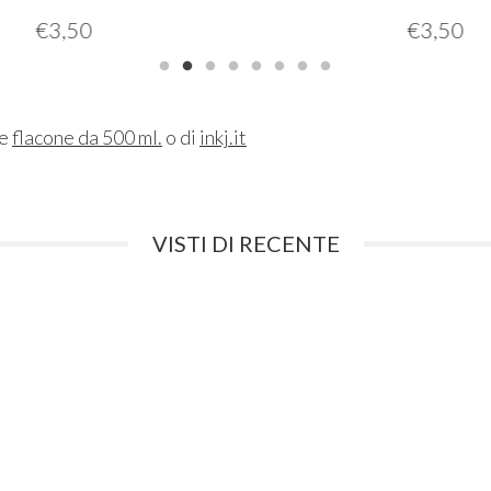
€
3,50
€
3,50
ne
flacone da 500 ml.
o di
inkj.it
VISTI DI RECENTE