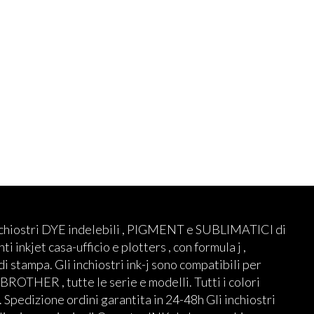
nchiostri DYE indelebili , PIGMENT e SUBLIMATICI di
ti inkjet casa-ufficio e plotters , con formula j ,
 di stampa. Gli inchiostri ink-j sono compatibili per
THER , tutte le serie e modelli. Tutti i colori
 Spedizione ordini garantita in 24-48h Gli inchiostri