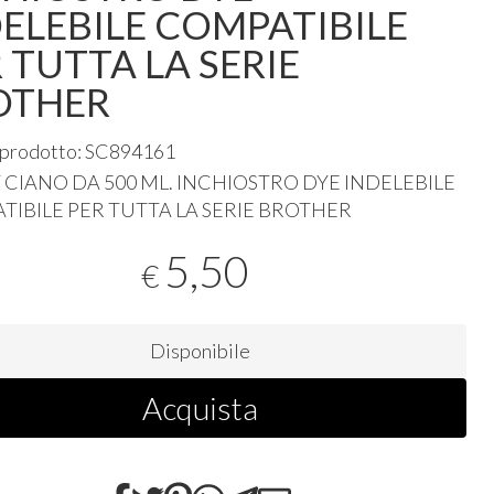
ELEBILE COMPATIBILE
 TUTTA LA SERIE
OTHER
 prodotto: SC894161
T
CIANO
DA 500 ML.
INCHIOSTRO
DYE
INDELEBILE
TIBILE
PER
TUTTA
LA
SERIE
BROTHER
5,50
€
Disponibile
Acquista