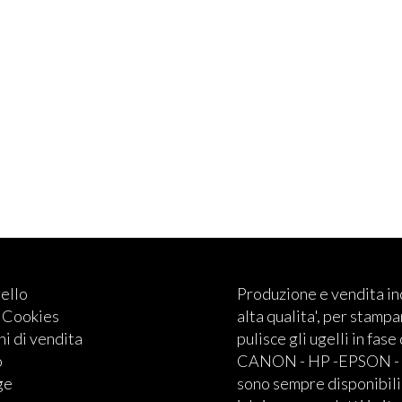
rello
Produzione e vendita i
e Cookies
alta qualita', per stampan
i di vendita
pulisce gli ugelli in fase
o
CANON - HP -EPSON - BRO
ge
sono sempre disponibili.