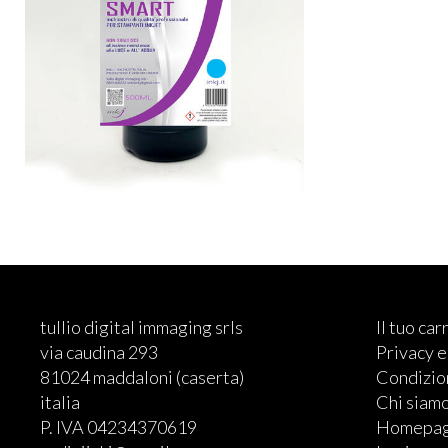
tullio digital immaging srls
Il tuo car
via caudina 293
Privacy 
81024 maddaloni (caserta)
Condizion
italia
Chi siam
P. IVA 04234370619
Homepa