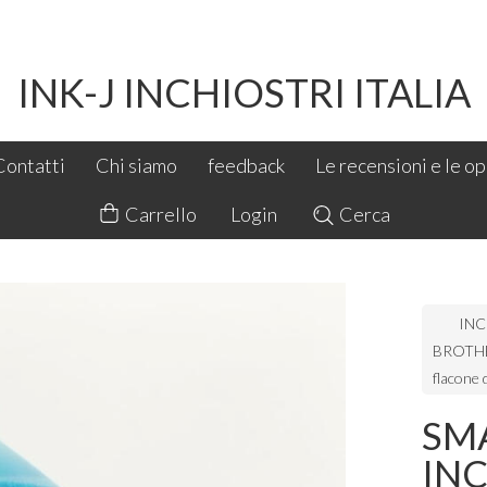
INK-J INCHIOSTRI ITALIA
Contatti
Chi siamo
feedback
Le recensioni e le opi
Carrello
Login
Cerca
INC
BROTH
flacone 
SMA
IN