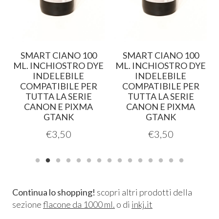
0
SMART CIANO 100
SMART CIANO 100
E
ML. INCHIOSTRO DYE
ML. INCHIOSTRO DYE
INDELEBILE
INDELEBILE
COMPATIBILE PER
COMPATIBILE PER
TUTTA LA SERIE
TUTTA LA SERIE
CANON E PIXMA
CANON E PIXMA
GTANK
GTANK
€
3,50
€
3,50
Continua lo shopping!
scopri altri prodotti della
sezione
flacone da 1000 ml.
o di
inkj.it