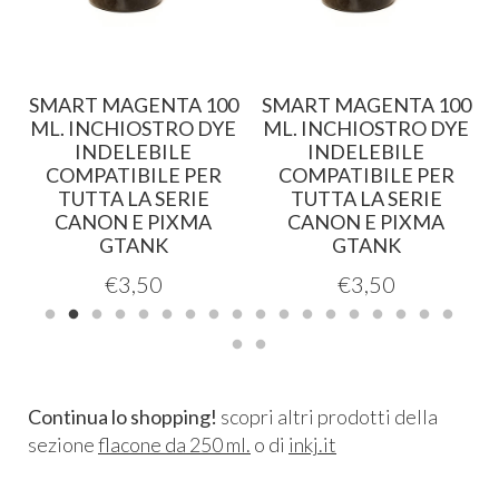
SMART MAGENTA 100
SMART MAGENTA 100
.
ML. INCHIOSTRO DYE
ML. INCHIOSTRO DYE
INDELEBILE
INDELEBILE
COMPATIBILE PER
COMPATIBILE PER
TUTTA LA SERIE
TUTTA LA SERIE
CANON E PIXMA
CANON E PIXMA
GTANK
GTANK
€
3,50
€
3,50
Continua lo shopping!
scopri altri prodotti della
sezione
flacone da 250 ml.
o di
inkj.it