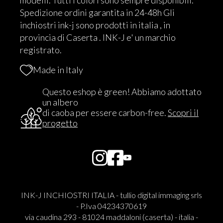
modelli. Tutti i colori sono sempre disponibili.
Spedizione ordini garantita in 24-48h Gli
inchiostri ink-j sono prodotti in italia , in
provincia di Caserta . INK-J e' un marchio
registrato.
Made in Italy
Questo eshop è green! Abbiamo adottato
un albero
di caoba per essere carbon-free.
Scopri il
progetto
INK-J INCHIOSTRI ITALIA - tullio digital immaging srls
- P.Iva 04234370619
via caudina 293 - 81024 maddaloni (caserta) - italia -