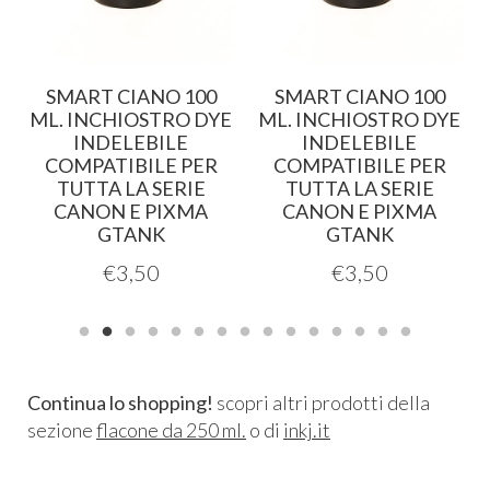
0
SMART CIANO 100
SMART CIANO 100
E
ML. INCHIOSTRO DYE
ML. INCHIOSTRO DYE
INDELEBILE
INDELEBILE
COMPATIBILE PER
COMPATIBILE PER
TUTTA LA SERIE
TUTTA LA SERIE
CANON E PIXMA
CANON E PIXMA
GTANK
GTANK
€
3,50
€
3,50
Continua lo shopping!
scopri altri prodotti della
sezione
flacone da 250 ml.
o di
inkj.it