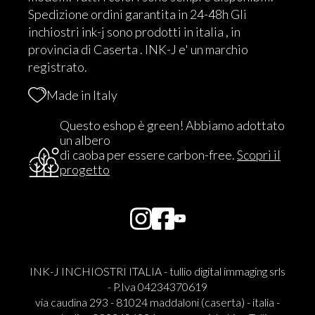
Spedizione ordini garantita in 24-48h Gli
inchiostri ink-j sono prodotti in italia , in
provincia di Caserta . INK-J e' un marchio
registrato.
Made in Italy
Questo eshop è green! Abbiamo adottato
un albero
di caoba per essere carbon-free.
Scopri il
progetto
INK-J INCHIOSTRI ITALIA - tullio digital immaging srls
- P.Iva 04234370619
via caudina 293 - 81024 maddaloni (caserta) - italia -