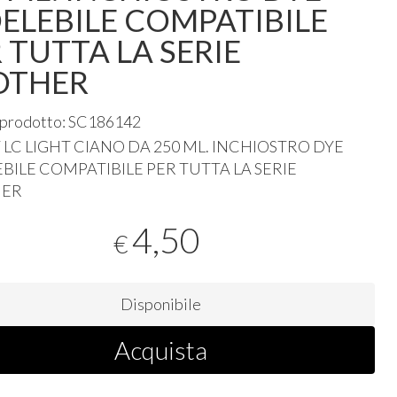
ELEBILE COMPATIBILE
 TUTTA LA SERIE
OTHER
 prodotto: SC186142
T
LC
LIGHT
CIANO
DA 250 ML.
INCHIOSTRO
DYE
EBILE
COMPATIBILE
PER
TUTTA
LA
SERIE
HER
4,50
€
Disponibile
Acquista