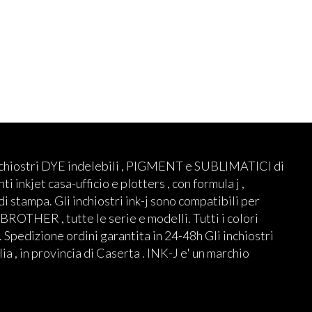
nchiostri DYE indelebili , PIGMENT e SUBLIMATICI di
ti inkjet casa-ufficio e plotters , con formula j ,
 di stampa. Gli inchiostri ink-j sono compatibili per
THER , tutte le serie e modelli. Tutti i colori
 Spedizione ordini garantita in 24-48h Gli inchiostri
lia , in provincia di Caserta . INK-J e' un marchio