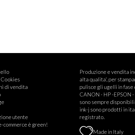
rello
Produzione e vendita i
e Cookies
alta qualita', per stampan
i di vendita
pulisce gli ugelli in fase
o
CANON - HP -EPSON - BRO
ge
sono sempre disponibili.
ink-j sono prodotti in ita
zione utente
registrato.
 e-commerce è green!
Made in Italy