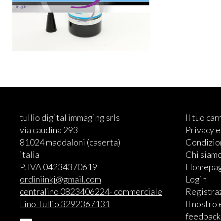
tullio digital immaging srls
Il tuo car
via caudina 293
Privacy 
81024 maddaloni (caserta)
Condizion
italia
Chi siam
P. IVA 04234370619
Homepa
ordiniinkj@gmail.com
Login
centralino 0823406224- commerciale
Registra
Lino Tullio 3292367131
Il nostro
feedback