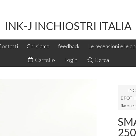
INK-J INCHIOSTRI ITALIA
Contatti
Chi siamo
feedback
Le recensioni e le opi
Carrello
Login
Cerca
INC
BROTH
flacone 
SMA
250