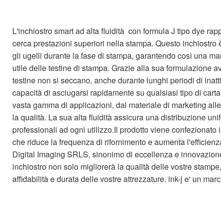
L'inchiostro smart ad alta fluidità con formula J tipo dye ra
cerca prestazioni superiori nella stampa. Questo inchiostro 
gli ugelli durante la fase di stampa, garantendo così una m
utile delle testine di stampa. Grazie alla sua formulazione av
testine non si seccano, anche durante lunghi periodi di inatti
capacità di asciugarsi rapidamente su qualsiasi tipo di carta
vasta gamma di applicazioni, dal materiale di marketing al
la qualità. La sua alta fluidità assicura una distribuzione unif
professionali ad ogni utilizzo.Il prodotto viene confezionato
che riduce la frequenza di rifornimento e aumenta l'efficienza
Digital Imaging SRLS, sinonimo di eccellenza e innovazione 
inchiostro non solo migliorerà la qualità delle vostre stamp
affidabilità e durata delle vostre attrezzature. ink-j e' un mar