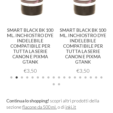
SMART BLACK BK 100
SMART BLACK BK 100
.
ML. INCHIOSTRO DYE
ML. INCHIOSTRO DYE
INDELEBILE
INDELEBILE
COMPATIBILE PER
COMPATIBILE PER
TUTTA LA SERIE
TUTTA LA SERIE
CANON E PIXMA
CANON E PIXMA
GTANK
GTANK
€
3,50
€
3,50
Continua lo shopping!
scopri altri prodotti della
sezione
flacone da 500 ml.
o di
inkj.it