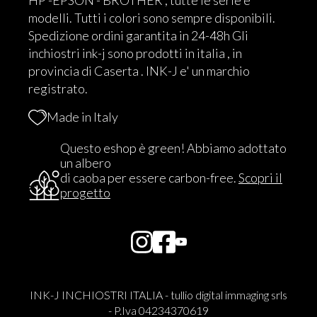
HP -EPSON - BROTHER , tutte le serie e
modelli. Tutti i colori sono sempre disponibili.
Spedizione ordini garantita in 24-48h Gli
inchiostri ink-j sono prodotti in italia , in
provincia di Caserta . INK-J e' un marchio
registrato.
Made in Italy
Questo eshop è green! Abbiamo adottato
un albero
di caoba per essere carbon-free.
Scopri il
progetto
INK-J INCHIOSTRI ITALIA - tullio digital immaging srls
- P.Iva 04234370619