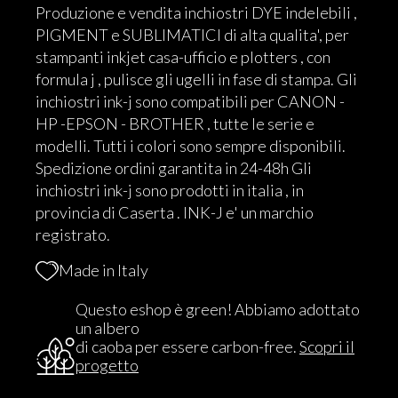
Produzione e vendita inchiostri DYE indelebili ,
PIGMENT e SUBLIMATICI di alta qualita', per
stampanti inkjet casa-ufficio e plotters , con
formula j , pulisce gli ugelli in fase di stampa. Gli
inchiostri ink-j sono compatibili per CANON -
HP -EPSON - BROTHER , tutte le serie e
modelli. Tutti i colori sono sempre disponibili.
Spedizione ordini garantita in 24-48h Gli
inchiostri ink-j sono prodotti in italia , in
provincia di Caserta . INK-J e' un marchio
registrato.
Made in Italy
Questo eshop è green! Abbiamo adottato
un albero
di caoba per essere carbon-free.
Scopri il
progetto