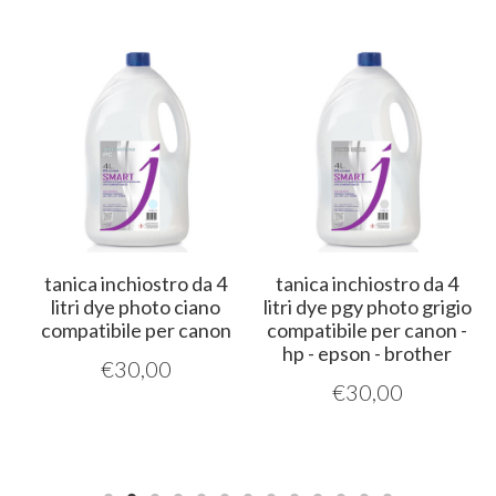
tanica inchiostro da 4
tanica inchiostro da 4
a
litri dye photo ciano
litri dye pgy photo grigio
compatibile per canon
compatibile per canon -
hp - epson - brother
€
30,00
€
30,00