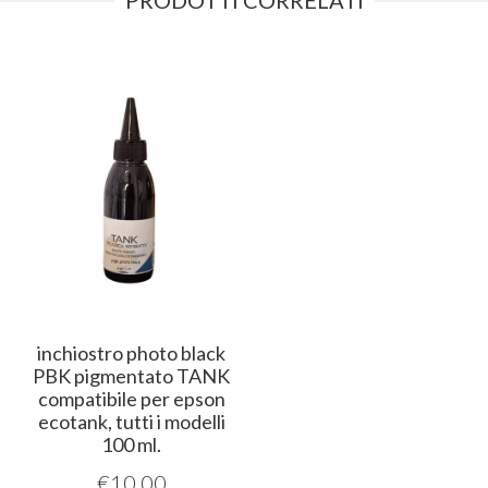
inchiostro photo black
PBK pigmentato TANK
compatibile per epson
ecotank, tutti i modelli
100 ml.
€
10,00