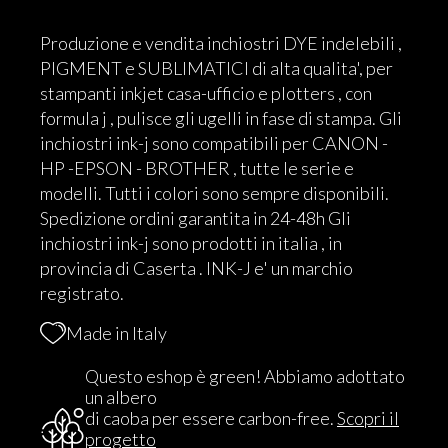
Produzione e vendita inchiostri DYE indelebili ,
PIGMENT e SUBLIMATICI di alta qualita', per
stampanti inkjet casa-ufficio e plotters , con
formula j , pulisce gli ugelli in fase di stampa. Gli
inchiostri ink-j sono compatibili per CANON -
HP -EPSON - BROTHER , tutte le serie e
modelli. Tutti i colori sono sempre disponibili.
Spedizione ordini garantita in 24-48h Gli
inchiostri ink-j sono prodotti in italia , in
provincia di Caserta . INK-J e' un marchio
registrato.
Made in Italy
Questo eshop è green! Abbiamo adottato
un albero
di caoba per essere carbon-free.
Scopri il
progetto