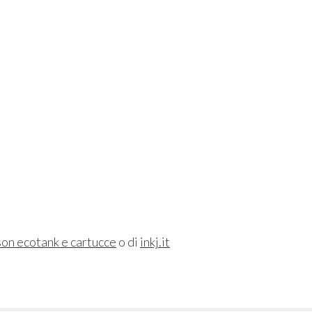
son ecotank e cartucce
o di
inkj.it