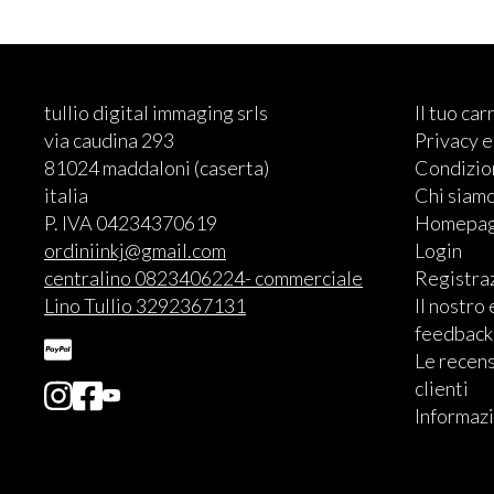
tullio digital immaging srls
Il tuo car
via caudina 293
Privacy 
81024 maddaloni (caserta)
Condizion
italia
Chi siam
P. IVA 04234370619
Homepa
ordiniinkj@gmail.com
Login
centralino 0823406224- commerciale
Registra
Lino Tullio 3292367131
Il nostro
feedback
Le recens
clienti
Informazi