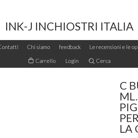
INK-J INCHIOSTRI ITALIA
Contatti
Chi siamo
feedback
Le recensioni e le opi
Carrello
Login
Cerca
C B
ML
PI
PE
LA