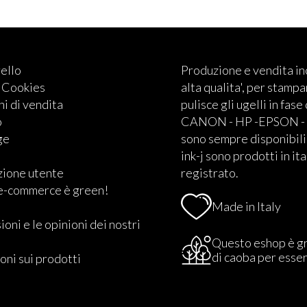
rello
Produzione e vendita i
e Cookies
alta qualita', per stampan
i di vendita
pulisce gli ugelli in fase
o
CANON - HP -EPSON - BRO
ge
sono sempre disponibili.
ink-j sono prodotti in ita
zione utente
registrato.
 e-commerce è green!
Made in Italy
ioni e le opinioni dei nostri
Questo eshop è g
di caoba per esse
oni sui prodotti