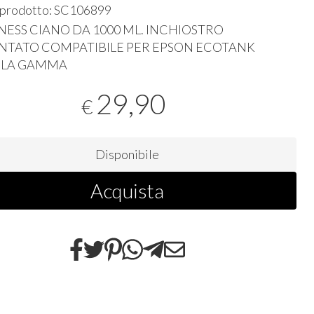
 prodotto: SC106899
NESS
CIANO
DA 1000 ML.
INCHIOSTRO
NTATO
COMPATIBILE
PER
EPSON
ECOTANK
LA
GAMMA
29,90
€
Disponibile
Acquista