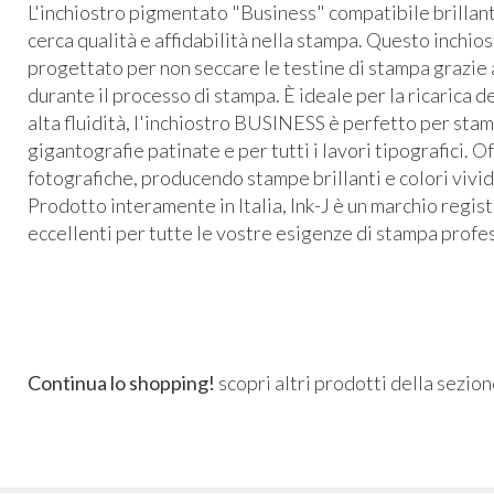
L'inchiostro pigmentato "Business" compatibile brillant
cerca qualità e affidabilità nella stampa. Questo inchiostr
progettato per non seccare le testine di stampa grazie al
durante il processo di stampa. È ideale per la ricarica de
alta fluidità, l'inchiostro BUSINESS è perfetto per stamp
gigantografie patinate e per tutti i lavori tipografici. 
fotografiche, producendo stampe brillanti e colori viv
Prodotto interamente in Italia, Ink-J è un marchio regis
eccellenti per tutte le vostre esigenze di stampa profe
Continua lo shopping!
scopri altri prodotti della sezio