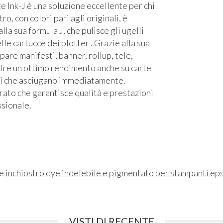
e Ink-J è una soluzione eccellente per chi
o, con colori pari agli originali, è
la sua formula J, che pulisce gli ugelli
lle cartucce dei plotter . Grazie alla sua
are manifesti, banner, rollup, tele,
Offre un ottimo rendimento anche su carte
idi che asciugano immediatamente.
trato che garantisce qualità e prestazioni
ssionale.
ne
inchiostro dye indelebile e pigmentato per stampanti ep
VISTI DI RECENTE