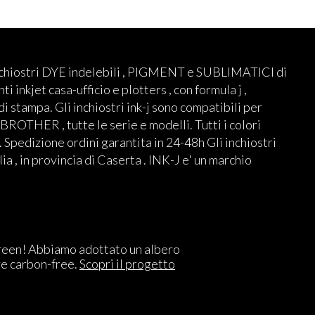
nchiostri DYE indelebili , PIGMENT e SUBLIMATICI di
ti inkjet casa-ufficio e plotters , con formula j ,
 di stampa. Gli inchiostri ink-j sono compatibili per
THER , tutte le serie e modelli. Tutti i colori
 Spedizione ordini garantita in 24-48h Gli inchiostri
lia , in provincia di Caserta . INK-J e' un marchio
reen! Abbiamo adottato un albero
re carbon-free.
Scopri il progetto